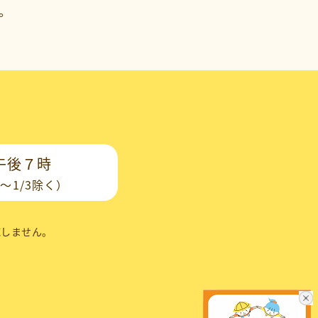
。
午後７時
～1/3除く）
応しません。